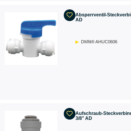
Absperrventil-Steckverbi
AD
DMfit® AHUC0606
Aufschraub-Steckverbind
3/8" AD