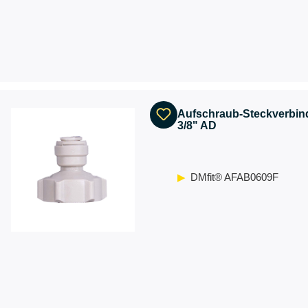
Aufschraub-Steckverbind
3/8" AD
DMfit® AFAB0609F