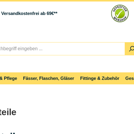
Versandkostenfrei ab 69€**
& Pflege
Fässer, Flaschen, Gläser
Fittinge & Zubehör
Ges
eile