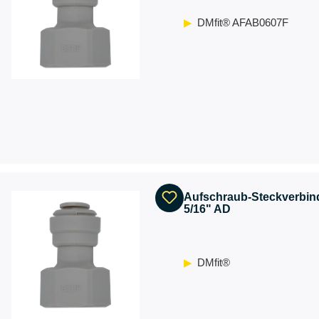
DMfit® AFAB0607F
Aufschraub-Steckverbind
5/16" AD
DMfit®