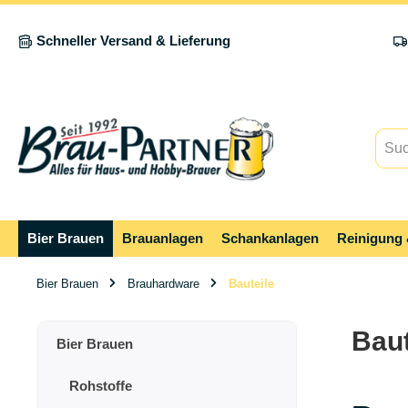
springen
Zur Hauptnavigation springen
Schneller Versand & Lieferung
Bier Brauen
Brauanlagen
Schankanlagen
Reinigung 
Bier Brauen
Brauhardware
Bauteile
Baut
Bier Brauen
Rohstoffe