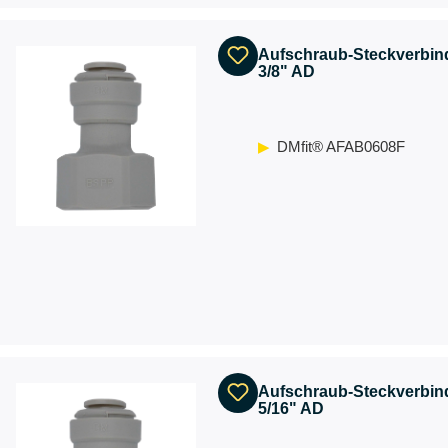
Aufschraub-Steckverbind
3/8" AD
DMfit® AFAB0608F
Aufschraub-Steckverbind
5/16" AD