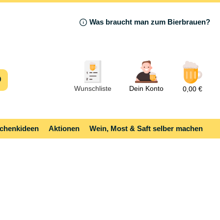
Was braucht man zum Bierbrauen?
Wunschliste
Dein Konto
0,00 €
chenkideen
Aktionen
Wein, Most & Saft selber machen