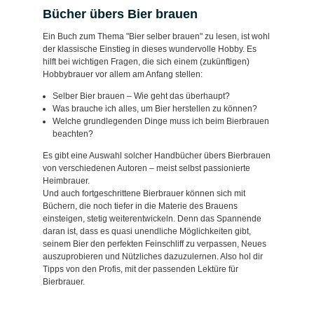
Bücher übers Bier brauen
Ein Buch zum Thema "Bier selber brauen" zu lesen, ist wohl
der klassische Einstieg in dieses wundervolle Hobby. Es
hilft bei wichtigen Fragen, die sich einem (zukünftigen)
Hobbybrauer vor allem am Anfang stellen:
Selber Bier brauen – Wie geht das überhaupt?
Was brauche ich alles, um Bier herstellen zu können?
Welche grundlegenden Dinge muss ich beim Bierbrauen
beachten?
Es gibt eine Auswahl solcher Handbücher übers Bierbrauen
von verschiedenen Autoren – meist selbst passionierte
Heimbrauer.
Und auch fortgeschrittene Bierbrauer können sich mit
Büchern, die noch tiefer in die Materie des Brauens
einsteigen, stetig weiterentwickeln. Denn das Spannende
daran ist, dass es quasi unendliche Möglichkeiten gibt,
seinem Bier den perfekten Feinschliff zu verpassen, Neues
auszuprobieren und Nützliches dazuzulernen. Also hol dir
Tipps von den Profis, mit der passenden Lektüre für
Bierbrauer.