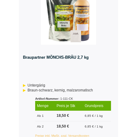
Braupartner MÖNCHS-BRÄU 2,7 kg
Untergärig
Braun-schwarz, kernig, malzaromatisch
Artikel-Nummer:
1-111-CK
Menge
Preis je Stk
Grundpreis
18,50 €
Ab 1
6,85 € / 1 kg
18,50 €
Ab 2
6,85 € / 1 kg
Preise inkl. MwSt. zzgl. Versandkosten