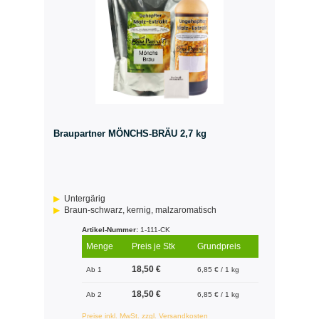
Braupartner MÖNCHS-BRÄU 2,7 kg
Untergärig
Braun-schwarz, kernig, malzaromatisch
Artikel-Nummer:
1-111-CK
Menge
Preis je Stk
Grundpreis
18,50 €
Ab 1
6,85 € / 1 kg
18,50 €
Ab 2
6,85 € / 1 kg
Preise inkl. MwSt. zzgl. Versandkosten