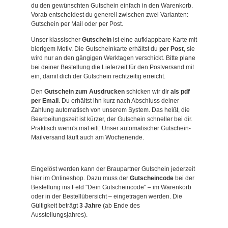
du den gewünschten Gutschein einfach in den Warenkorb.
Vorab entscheidest du generell zwischen zwei Varianten:
Gutschein per Mail oder per Post.
Unser klassischer
Gutschein
ist eine aufklappbare Karte mit
bierigem Motiv. Die Gutscheinkarte erhältst du
per Post
, sie
wird nur an den gängigen Werktagen verschickt. Bitte plane
bei deiner Bestellung die Lieferzeit für den Postversand mit
ein, damit dich der Gutschein rechtzeitig erreicht.
Den
Gutschein zum Ausdrucken
schicken wir dir
als pdf
per Email
. Du erhältst ihn kurz nach Abschluss deiner
Zahlung automatisch von unserem System. Das heißt, die
Bearbeitungszeit ist kürzer, der Gutschein schneller bei dir.
Praktisch wenn's mal eilt: Unser automatischer Gutschein-
Mailversand läuft auch am Wochenende.
Eingelöst werden kann der Braupartner Gutschein jederzeit
hier im Onlineshop. Dazu muss der
Gutscheincode
bei der
Bestellung ins Feld "Dein Gutscheincode" – im Warenkorb
oder in der Bestellübersicht – eingetragen werden. Die
Gültigkeit beträgt
3 Jahre
(ab Ende des
Ausstellungsjahres).