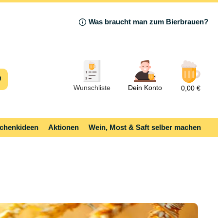
Was braucht man zum Bierbrauen?
Wunschliste
Dein Konto
0,00 €
chenkideen
Aktionen
Wein, Most & Saft selber machen