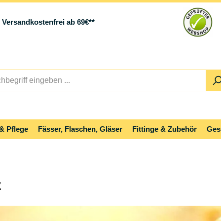
Versandkostenfrei ab 69€**
& Pflege
Fässer, Flaschen, Gläser
Fittinge & Zubehör
Ges
z