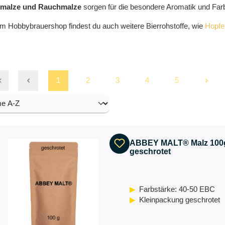
lmalze und Rauchmalze
sorgen für die besondere Aromatik und Farb
m Hobbybrauershop findest du auch weitere Bierrohstoffe, wie
Hopfe
1
2
3
4
5
ABBEY MALT® Malz 100
geschrotet
Farbstärke: 40-50 EBC
Kleinpackung geschrotet