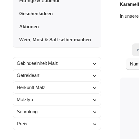
Fittinge & Zubehör
Karamel
Geschenkideen
In unsere
Aktionen
Wein, Most & Saft selber machen
Gebindeeinheit Malz
Getreideart
Herkunft Malz
Malztyp
Schrotung
Preis