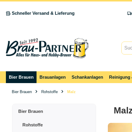
springen
Zur Hauptnavigation springen
Schneller Versand & Lieferung
Bier Brauen
Brauanlagen
Schankanlagen
Reinigung 
Bier Brauen
Rohstoffe
Malz
Mal
Bier Brauen
Rohstoffe