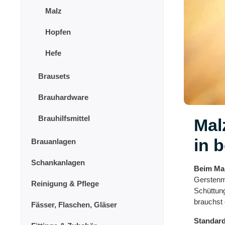
Malz
Hopfen
Hefe
Brausets
Brauhardware
Brauhilfsmittel
Mal
in b
Brauanlagen
Schankanlagen
Beim Mal
Gerstenma
Reinigung & Pflege
Schüttung
brauchst 
Fässer, Flaschen, Gläser
Standar