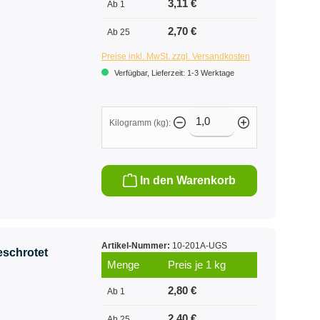
3,11 €
Ab 1
2,70 €
Ab 25
Preise inkl. MwSt. zzgl. Versandkosten
Verfügbar, Lieferzeit: 1-3 Werktage
Kilogramm (kg):
In den Warenkorb
Artikel-Nummer:
10-201A-UGS
schrotet
Menge
Preis je 1 kg
2,80 €
Ab 1
2,40 €
Ab 25