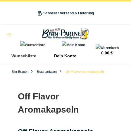
alt springen
Schneller Versand & Lieferung
Navigation
0,00 €
Wunschliste
Dein Konto
Bier Brauen
Brauhardware
Off Flavor Aromakapseln
Off Flavor
Aromakapseln