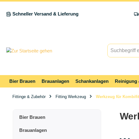
springen
Zur Hauptnavigation springen
Schneller Versand & Lieferung
Bier Brauen
Brauanlagen
Schankanlagen
Reinigung 
Fittinge & Zubehör
Fitting Werkzeug
Werkzeug für Kombifit
Werk
Bier Brauen
Brauanlagen