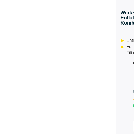
Werkz
Entlüf
Kombi
Ent
Für
Fitt