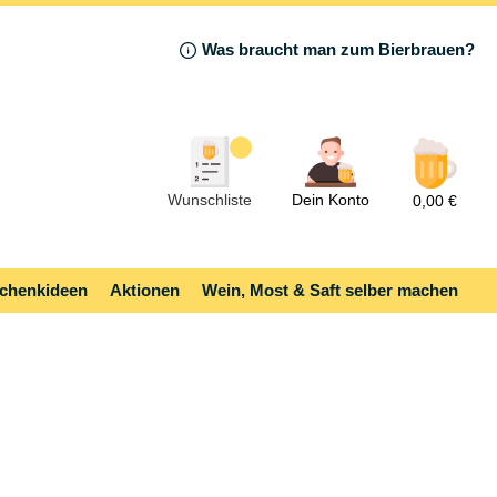
Was braucht man zum Bierbrauen?
Wunschliste
Dein Konto
0,00 €
chenkideen
Aktionen
Wein, Most & Saft selber machen