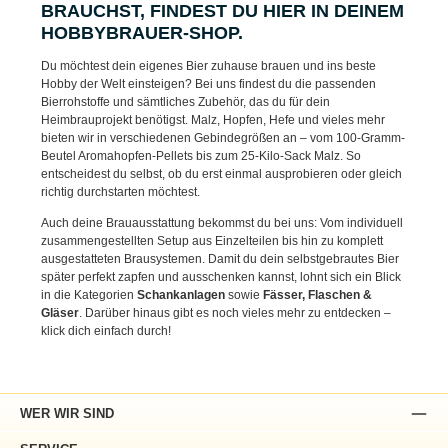
BRAUCHST, FINDEST DU HIER IN DEINEM
HOBBYBRAUER-SHOP.
Du möchtest dein eigenes Bier zuhause brauen und ins beste
Hobby der Welt einsteigen? Bei uns findest du die passenden
Bierrohstoffe und sämtliches Zubehör, das du für dein
Heimbrauprojekt benötigst. Malz, Hopfen, Hefe und vieles mehr
bieten wir in verschiedenen Gebindegrößen an – vom 100-Gramm-
Beutel Aromahopfen-Pellets bis zum 25-Kilo-Sack Malz. So
entscheidest du selbst, ob du erst einmal ausprobieren oder gleich
richtig durchstarten möchtest.
Auch deine Brauausstattung bekommst du bei uns: Vom individuell
zusammengestellten Setup aus Einzelteilen bis hin zu komplett
ausgestatteten Brausystemen. Damit du dein selbstgebrautes Bier
später perfekt zapfen und ausschenken kannst, lohnt sich ein Blick
in die Kategorien
Schankanlagen
sowie
Fässer, Flaschen &
Gläser
. Darüber hinaus gibt es noch vieles mehr zu entdecken –
klick dich einfach durch!
WER WIR SIND