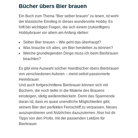
Bücher übers Bier brauen
Ein Buch zum Thema "Bier selber brauen" zu lesen, ist wohl
der klassische Einstieg in dieses wundervolle Hobby. Es
hilft bei wichtigen Fragen, die sich einem (zukünftigen)
Hobbybrauer vor allem am Anfang stellen:
Selber Bier brauen – Wie geht das überhaupt?
Was brauche ich alles, um Bier herstellen zu können?
Welche grundlegenden Dinge muss ich beim Bierbrauen
beachten?
Es gibt eine Auswahl solcher Handbücher übers Bierbrauen
von verschiedenen Autoren – meist selbst passionierte
Heimbrauer.
Und auch fortgeschrittene Bierbrauer können sich mit
Büchern, die noch tiefer in die Materie des Brauens
einsteigen, stetig weiterentwickeln. Denn das Spannende
daran ist, dass es quasi unendliche Möglichkeiten gibt,
seinem Bier den perfekten Feinschliff zu verpassen, Neues
auszuprobieren und Nützliches dazuzulernen. Also hol dir
Tipps von den Profis, mit der passenden Lektüre für
Bierbrauer.