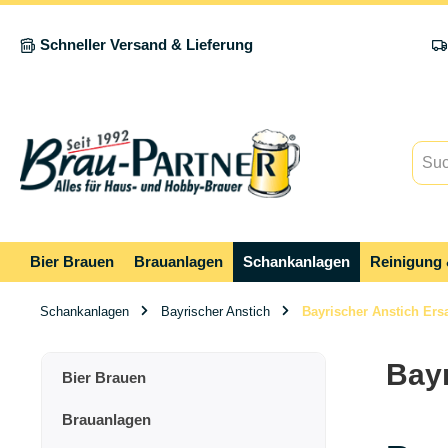
springen
Zur Hauptnavigation springen
Schneller Versand & Lieferung
Bier Brauen
Brauanlagen
Schankanlagen
Reinigung 
Schankanlagen
Bayrischer Anstich
Bayrischer Anstich Ersa
Bayr
Bier Brauen
Brauanlagen