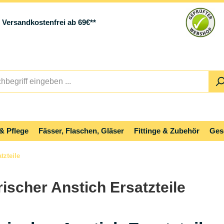
Versandkostenfrei ab 69€**
& Pflege
Fässer, Flaschen, Gläser
Fittinge & Zubehör
Ges
tzteile
ischer Anstich Ersatzteile