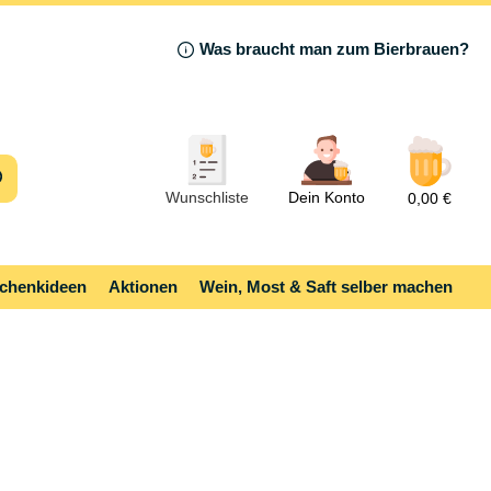
Was braucht man zum Bierbrauen?
Wunschliste
Dein Konto
0,00 €
chenkideen
Aktionen
Wein, Most & Saft selber machen