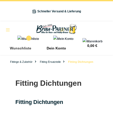
alt springen
Schneller Versand & Lieferung
Navigation
0,00 €
Wunschliste
Dein Konto
Fittinge & Zubehör
Fitting Ersatzteile
Fitting Dichtungen
Fitting Dichtungen
Fitting Dichtungen