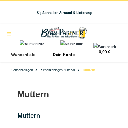
alt springen
Schneller Versand & Lieferung
Navigation
0,00 €
Wunschliste
Dein Konto
Schankanlagen
Schankanlagen Zubehör
Muttern
Muttern
Muttern