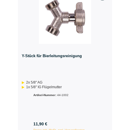
Y-Stück für Bierleitungsreinigung
2x 5/8" AG
1x 5/8" IG Flügelmutter
Artikel-Nummer:
44-1002
11,90 €
Preise inkl. MwSt. zzgl. Versandkosten