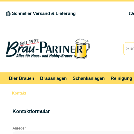
springen
Zur Hauptnavigation springen
Schneller Versand & Lieferung
Bier Brauen
Brauanlagen
Schankanlagen
Reinigung 
Kontakt
Kontaktformular
Anrede*