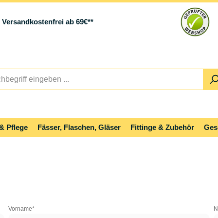
Versandkostenfrei ab 69€**
& Pflege
Fässer, Flaschen, Gläser
Fittinge & Zubehör
Ges
Vorname*
N