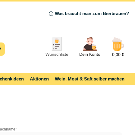
Was braucht man zum Bierbrauen?
Wunschliste
Dein Konto
0,00 €
chenkideen
Aktionen
Wein, Most & Saft selber machen
achname*