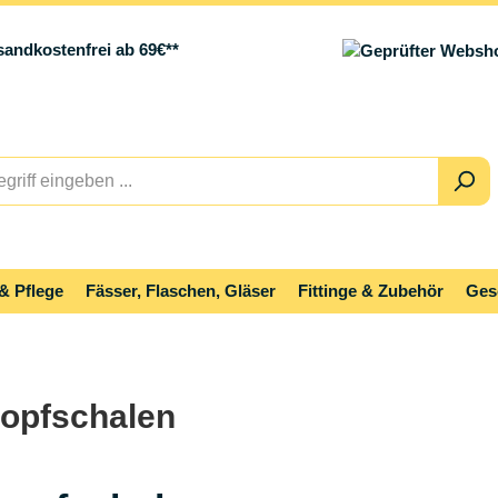
sandkostenfrei ab 69€**
& Pflege
Fässer, Flaschen, Gläser
Fittinge & Zubehör
Ges
ropfschalen