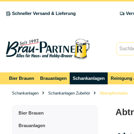
springen
Zur Hauptnavigation springen
Schneller Versand & Lieferung
Ver
Bier Brauen
Brauanlagen
Schankanlagen
Reinigung 
Schankanlagen
Schankanlagen Zubehör
Abtropfschalen
Abt
Bier Brauen
Brauanlagen