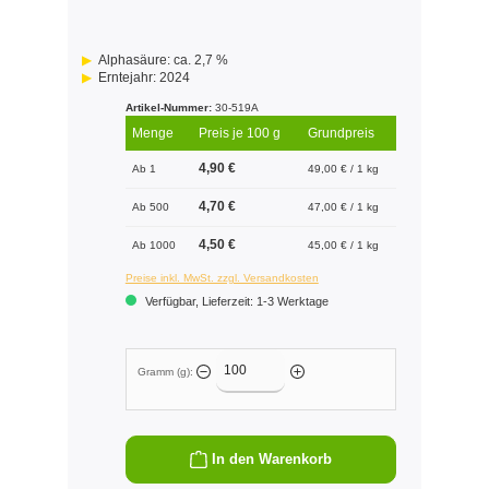
Alphasäure: ca. 2,7 %
Erntejahr: 2024
Artikel-Nummer:
30-519A
Menge
Preis je 100 g
Grundpreis
4,90 €
Ab 1
49,00 € / 1 kg
4,70 €
Ab 500
47,00 € / 1 kg
4,50 €
Ab 1000
45,00 € / 1 kg
Preise inkl. MwSt. zzgl. Versandkosten
Verfügbar, Lieferzeit: 1-3 Werktage
Gramm (g):
In den Warenkorb