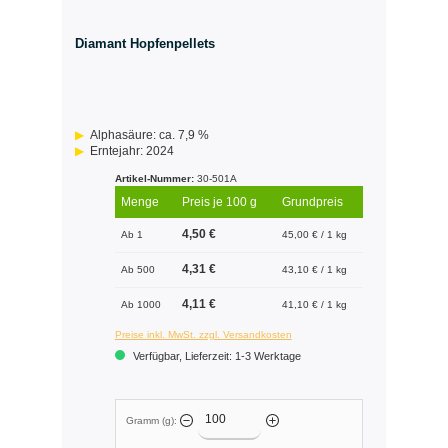
Diamant Hopfenpellets
Alphasäure: ca. 7,9 %
Erntejahr: 2024
Artikel-Nummer:
30-501A
Menge
Preis je 100 g
Grundpreis
4,50 €
Ab 1
45,00 € / 1 kg
4,31 €
Ab 500
43,10 € / 1 kg
4,11 €
Ab 1000
41,10 € / 1 kg
Preise inkl. MwSt. zzgl. Versandkosten
Verfügbar, Lieferzeit: 1-3 Werktage
Gramm (g):