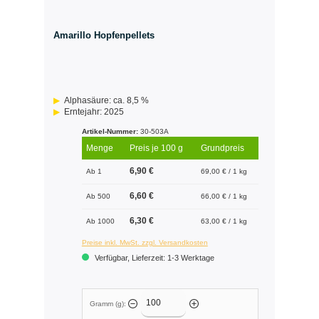
Amarillo Hopfenpellets
Alphasäure: ca. 8,5 %
Erntejahr: 2025
Artikel-Nummer:
30-503A
Menge
Preis je 100 g
Grundpreis
6,90 €
Ab 1
69,00 € / 1 kg
6,60 €
Ab 500
66,00 € / 1 kg
6,30 €
Ab 1000
63,00 € / 1 kg
Preise inkl. MwSt. zzgl. Versandkosten
Verfügbar, Lieferzeit: 1-3 Werktage
Gramm (g):