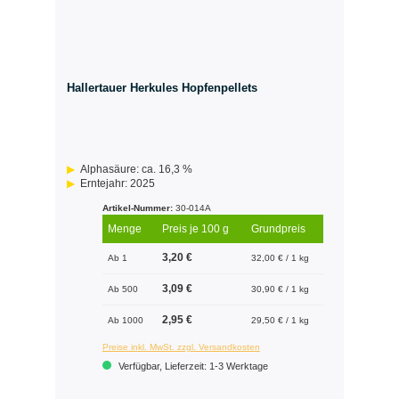
Hallertauer Herkules Hopfenpellets
Alphasäure: ca. 16,3 %
Erntejahr: 2025
Artikel-Nummer:
30-014A
Menge
Preis je 100 g
Grundpreis
3,20 €
Ab 1
32,00 € / 1 kg
3,09 €
Ab 500
30,90 € / 1 kg
2,95 €
Ab 1000
29,50 € / 1 kg
Preise inkl. MwSt. zzgl. Versandkosten
Verfügbar, Lieferzeit: 1-3 Werktage