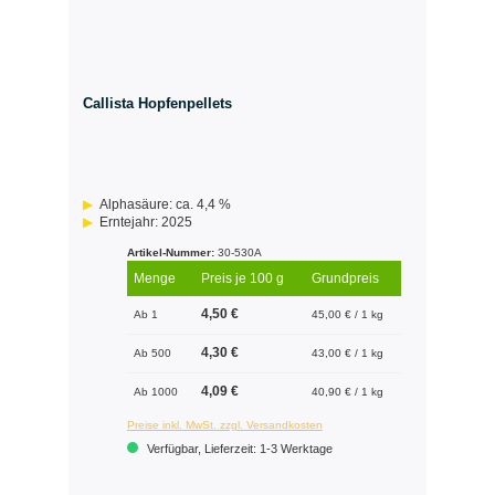
Callista Hopfenpellets
Alphasäure: ca. 4,4 %
Erntejahr: 2025
Artikel-Nummer:
30-530A
Menge
Preis je 100 g
Grundpreis
4,50 €
Ab 1
45,00 € / 1 kg
4,30 €
Ab 500
43,00 € / 1 kg
4,09 €
Ab 1000
40,90 € / 1 kg
Preise inkl. MwSt. zzgl. Versandkosten
Verfügbar, Lieferzeit: 1-3 Werktage