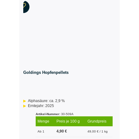
Goldings Hopfenpellets
Alphasäure: ca. 2,9 %
Erntejahr: 2025
Artikel-Nummer:
30-509A
Menge
Preis je 100 g
Grundpreis
4,90 €
Ab 1
49,00 € / 1 kg