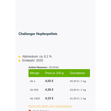
Challenger Hopfenpellets
Alphasäure: ca. 6,1 %
Erntejahr: 2020
Artikel-Nummer:
30-003A
Menge
Preis je 100 g
Grundpreis
4,55 €
Ab 1
45,50 € / 1 kg
4,36 €
Ab 500
43,60 € / 1 kg
4,15 €
Ab 1000
41,50 € / 1 kg
Preise inkl. MwSt. zzgl. Versandkosten