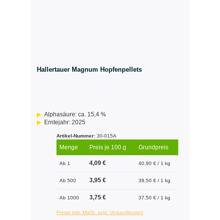
Hallertauer Magnum Hopfenpellets
Alphasäure: ca. 15,4 %
Erntejahr: 2025
Artikel-Nummer:
30-015A
Menge
Preis je 100 g
Grundpreis
4,09 €
Ab 1
40,90 € / 1 kg
3,95 €
Ab 500
39,50 € / 1 kg
3,75 €
Ab 1000
37,50 € / 1 kg
Preise inkl. MwSt. zzgl. Versandkosten