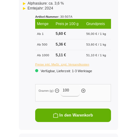
Alphasäure: ca. 3,6 %
Erntejahr: 2024
Artikel-Nummer:
30-507A
Menge
Preis je 100 g
Grundpreis
5,60 €
Ab 1
56,00 € / 1 kg
5,36 €
Ab 500
53,60 € / 1 kg
5,11 €
Ab 1000
51,10 € / 1 kg
Preise inkl. MwSt. zzgl. Versandkosten
Verfügbar, Lieferzeit: 1-3 Werktage
Gramm (g):
In den Warenkorb