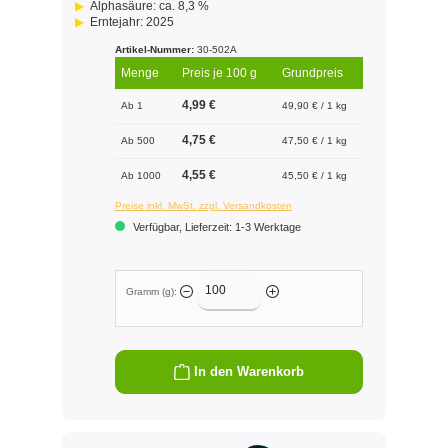
Alphasäure: ca. 8,3 %
Erntejahr: 2025
Artikel-Nummer:
30-502A
Menge
Preis je 100 g
Grundpreis
4,99 €
Ab 1
49,90 € / 1 kg
4,75 €
Ab 500
47,50 € / 1 kg
4,55 €
Ab 1000
45,50 € / 1 kg
Preise inkl. MwSt. zzgl. Versandkosten
Verfügbar, Lieferzeit: 1-3 Werktage
Gramm (g):
In den Warenkorb