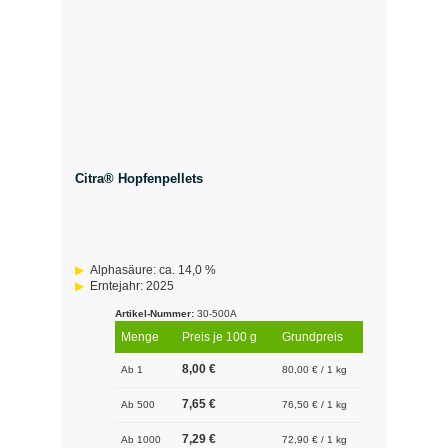
Citra® Hopfenpellets
Alphasäure: ca. 14,0 %
Erntejahr: 2025
Artikel-Nummer:
30-500A
Menge
Preis je 100 g
Grundpreis
8,00 €
Ab 1
80,00 € / 1 kg
7,65 €
Ab 500
76,50 € / 1 kg
7,29 €
Ab 1000
72,90 € / 1 kg