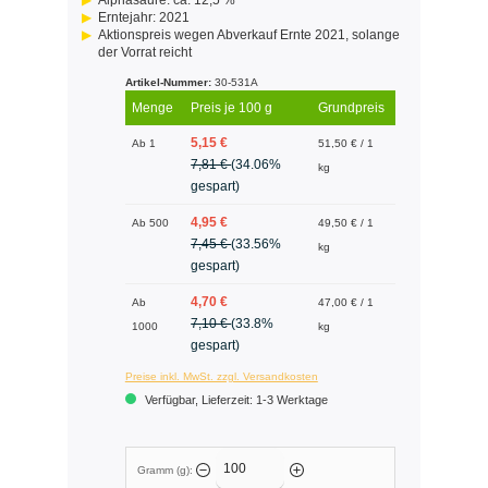
Alphasäure: ca. 12,5 %
Erntejahr: 2021
Aktionspreis wegen Abverkauf Ernte 2021, solange
der Vorrat reicht
Artikel-Nummer:
30-531A
Menge
Preis je 100 g
Grundpreis
5,15 €
Ab 1
51,50 € / 1
7,81 €
(34.06%
kg
gespart)
4,95 €
Ab 500
49,50 € / 1
7,45 €
(33.56%
kg
gespart)
4,70 €
Ab
47,00 € / 1
7,10 €
(33.8%
1000
kg
gespart)
Preise inkl. MwSt. zzgl. Versandkosten
Verfügbar, Lieferzeit: 1-3 Werktage
Gramm (g):