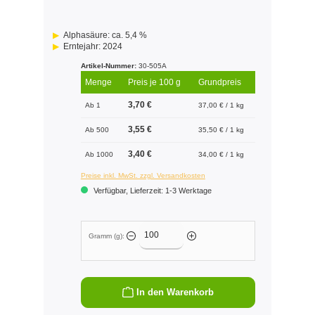
Alphasäure: ca. 5,4 %
Erntejahr: 2024
Artikel-Nummer:
30-505A
Menge
Preis je 100 g
Grundpreis
3,70 €
Ab 1
37,00 € / 1 kg
3,55 €
Ab 500
35,50 € / 1 kg
3,40 €
Ab 1000
34,00 € / 1 kg
Preise inkl. MwSt. zzgl. Versandkosten
Verfügbar, Lieferzeit: 1-3 Werktage
Gramm (g):
In den Warenkorb