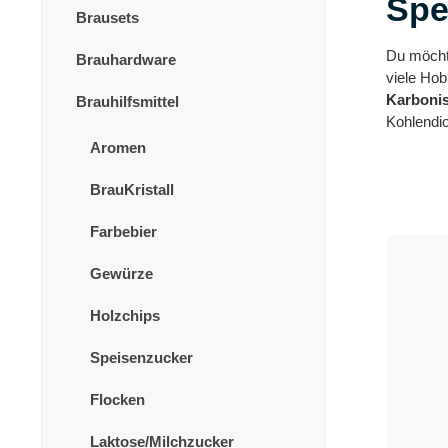
Spe
Brausets
Du möchte
Brauhardware
viele Hob
Karboni
Brauhilfsmittel
Kohlendi
Aromen
BrauKristall
Farbebier
Gewürze
Holzchips
Speisenzucker
Flocken
Laktose/Milchzucker