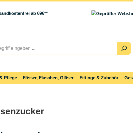
sandkostenfrei ab 69€**
& Pflege
Fässer, Flaschen, Gläser
Fittinge & Zubehör
Ges
isenzucker