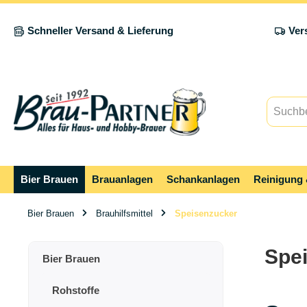
springen
Zur Hauptnavigation springen
Schneller Versand & Lieferung
Ver
Bier Brauen
Brauanlagen
Schankanlagen
Reinigung 
Bier Brauen
Brauhilfsmittel
Speisenzucker
Spe
Bier Brauen
Rohstoffe