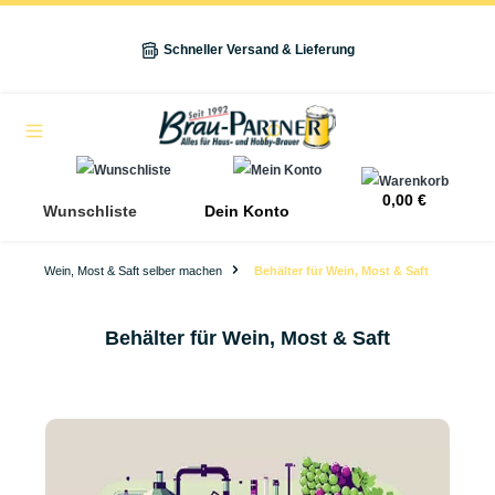
alt springen
Schneller Versand & Lieferung
Navigation
0,00 €
Wunschliste
Dein Konto
Wein, Most & Saft selber machen
Behälter für Wein, Most & Saft
Behälter für Wein, Most & Saft