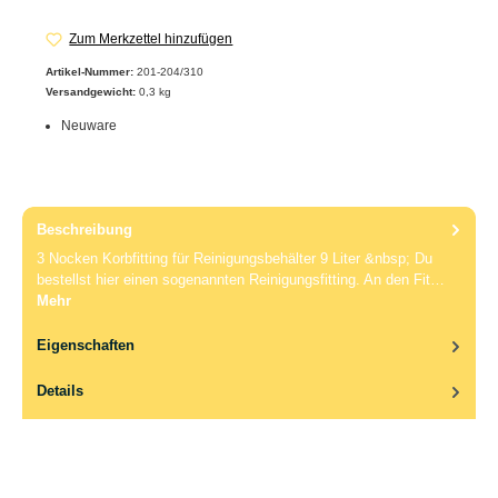
Zum Merkzettel hinzufügen
Artikel-Nummer:
201-204/310
Versandgewicht:
0,3 kg
Neuware
Beschreibung
3 Nocken Korbfitting für Reinigungsbehälter 9 Liter &nbsp; Du
bestellst hier einen sogenannten Reinigungsfitting. An den Fit…
Mehr
Eigenschaften
Details