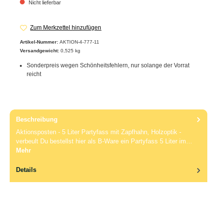
Nicht lieferbar
Zum Merkzettel hinzufügen
Artikel-Nummer:
AKTION-4-777-11
Versandgewicht:
0,525 kg
Sonderpreis wegen Schönheitsfehlern, nur solange der Vorrat
reicht
Beschreibung
Aktionsposten - 5 Liter Partyfass mit Zapfhahn, Holzoptik -
verbeult Du bestellst hier als B-Ware ein Partyfass 5 Liter im…
Mehr
Details