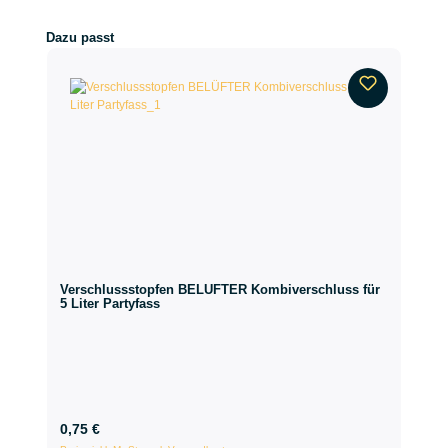
Produktgalerie überspringen
Dazu passt
Verschlussstopfen BELÜFTER Kombiverschluss für
5 Liter Partyfass
0,75 €