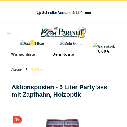
alt springen
Schneller Versand & Lieferung
Navigation
0,00 €
Wunschliste
Dein Konto
Aktionen
B-Ware
Aktionsposten - 5 Liter Partyfass
mit Zapfhahn, Holzoptik
Bildergalerie überspringen
%