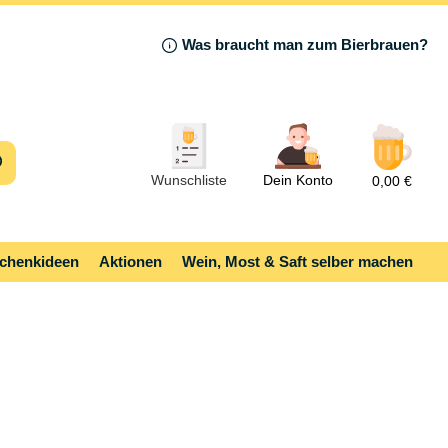
Was braucht man zum Bierbrauen?
Wunschliste
Dein Konto
0,00 €
chenkideen
Aktionen
Wein, Most & Saft selber machen