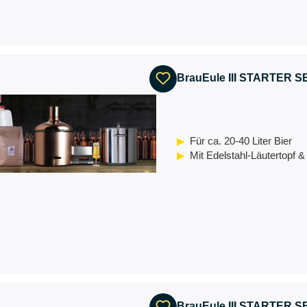
BrauEule III STARTER S
Für ca. 20-40 Liter Bier
Mit Edelstahl-Läutertopf 
BrauEule III STARTER SE