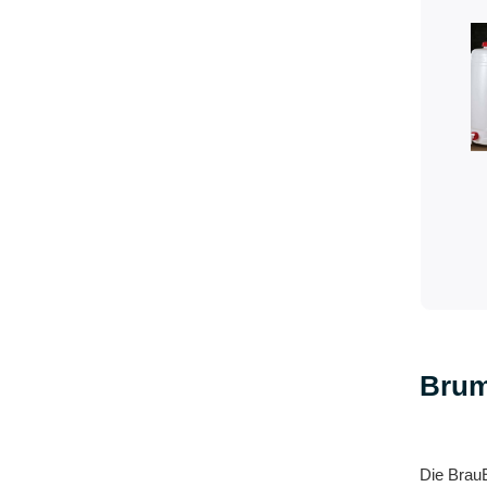
Brum
Die BrauE