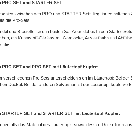
ch PRO SET und STARTER SET:
rschied zwischen den PRO und STARTER Sets liegt im enthaltenen Zu
ls die Pro-Sets.
del und Braulöffel sind in beiden Set-Arten dabei. In den Starter-Se
chen, ein Kunststoff-Gärfass mit Gärglocke, Auslaufhahn und Abfüll
r Bier.
h PRO SET und PRO SET mit Läutertopf Kupfer:
n verschiedenen Pro Sets unterscheiden sich im Läutertopf: Bei der S
chen Deckel. Bei der anderen Setversion ist der Läutertopf kupferver
ch STARTER SET und STARTER SET mit Läutertopf Kupfer:
 ebenfalls das Material des Läutertopfs sowie dessen Deckelform au