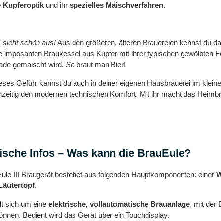
e Kupferoptik
und ihr
spezielles Maischverfahren
.
 sieht schön aus!
Aus den größeren, älteren Brauereien kennst du das
e imposanten Braukessel aus Kupfer mit ihrer typischen gewölbten 
ade gemaischt wird.
So
braut man Bier!
ses Gefühl kannst du auch in deiner eigenen Hausbrauerei im kleine
hzeitig den modernen technischen Komfort. Mit ihr macht das Heimbra
ische Infos – Was kann die BrauEule?
ule III Braugerät bestehet aus folgenden Hauptkomponenten: einer
W
Läutertopf
.
lt sich um eine
elektrische, vollautomatische Brauanlage
, mit der
nnen. Bedient wird das Gerät über ein Touchdisplay.