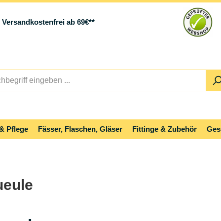
Versandkostenfrei ab 69€**
& Pflege
Fässer, Flaschen, Gläser
Fittinge & Zubehör
Ges
ueule