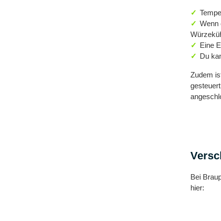
Temper
Wenn d
Würzeküh
Eine E
Du kan
Zudem ist
gesteuert
angeschlo
Versc
Bei Braup
hier: