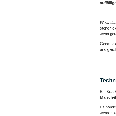
auffällig
Wow, das
stehen di
wenn ger
Genau die
und gleic
Techn
Ein BrauE
Maisch-/
Es hande
werden kö