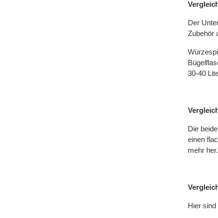
Verglei
Der Unte
Zubehör a
Würzespin
Bügelflas
30-40 Lite
Vergleic
Die beide
einen fla
mehr her.
Verglei
Hier sind