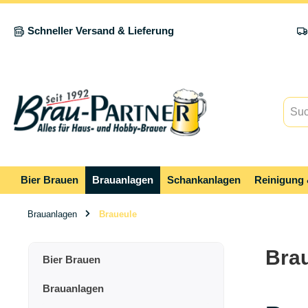
springen
Zur Hauptnavigation springen
Schneller Versand & Lieferung
Bier Brauen
Brauanlagen
Schankanlagen
Reinigung 
Brauanlagen
Braueule
Bra
Bier Brauen
Brauanlagen