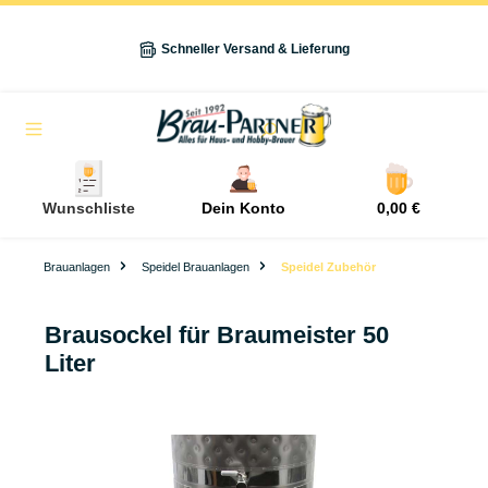
alt springen
Schneller Versand & Lieferung
Navigation
Wunschliste
Dein Konto
0,00 €
Brauanlagen
Speidel Brauanlagen
Speidel Zubehör
Brausockel für Braumeister 50
Liter
Bildergalerie überspringen