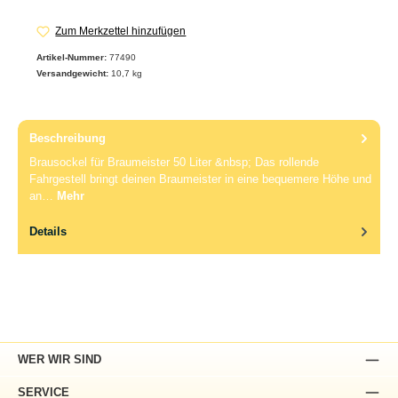
Zum Merkzettel hinzufügen
Artikel-Nummer:
77490
Versandgewicht:
10,7 kg
Beschreibung
Brausockel für Braumeister 50 Liter &nbsp; Das rollende
Fahrgestell bringt deinen Braumeister in eine bequemere Höhe und
an…
Mehr
Details
WER WIR SIND
SERVICE