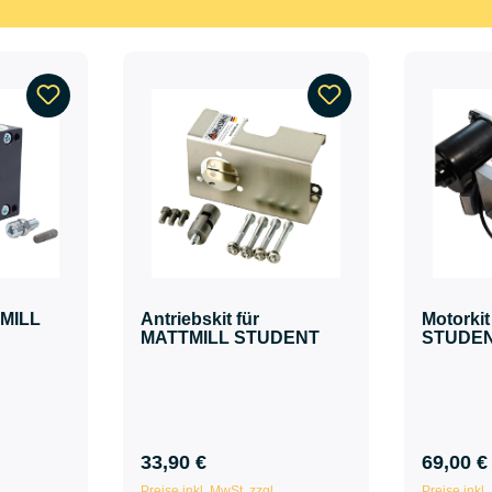
TMILL
Antriebskit für
Motorki
MATTMILL STUDENT
STUDE
33,90 €
69,00 €
Preise inkl. MwSt. zzgl.
Preise inkl.