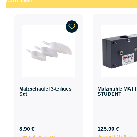
Dazu passt
Produktgalerie überspringen
Malzschaufel 3-teiliges
Malzmühle MAT
Set
STUDENT
8,90 €
125,00 €
Preise inkl. MwSt. zzgl.
Preise inkl. MwSt. zzgl.