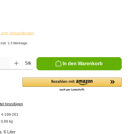
€
. zzgl. Versandkosten
rzeit: 1-3 Werktage
ib den gewünschten Wert ein oder benutze die Schaltflächen um die Anzahl zu er
Stk
In den Warenkorb
tel hinzufügen
:
4-199-261
:
0,99 kg
 6 Liter