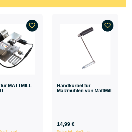
t für MATTMILL
Handkurbel für
NT
Malzmühlen von MattMill
14,99 €
 MwSt. zzgl.
Preise inkl. MwSt. zzgl.