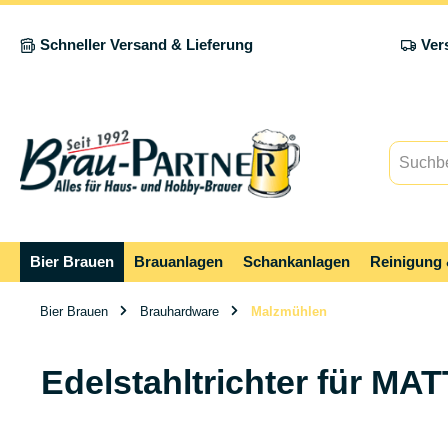
springen
Zur Hauptnavigation springen
Schneller Versand & Lieferung
Ver
Bier Brauen
Brauanlagen
Schankanlagen
Reinigung 
Bier Brauen
Brauhardware
Malzmühlen
Edelstahltrichter für M