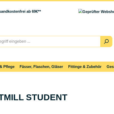
sandkostenfrei ab 69€**
& Pflege
Fässer, Flaschen, Gläser
Fittinge & Zubehör
Ges
ATTMILL STUDENT