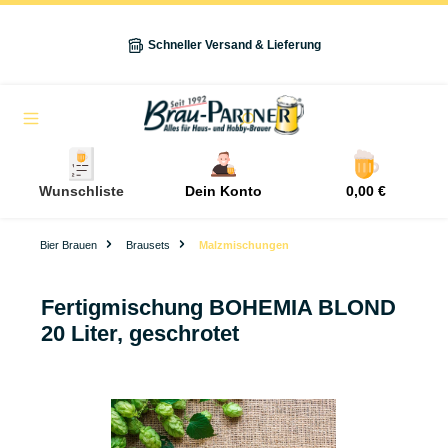
alt springen
Schneller Versand & Lieferung
Navigation
Wunschliste
Dein Konto
0,00 €
Bier Brauen
Brausets
Malzmischungen
Fertigmischung BOHEMIA BLOND
20 Liter, geschrotet
Bildergalerie überspringen