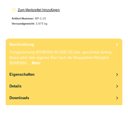
Zum Merkzettel hinzufügen
Artikel-Nummer:
BP-1-15
Versandgewicht:
3,975 kg
Beschreibung
Fertigmischung BOHEMIA BLOND 20 Liter, geschrotet &nbsp;
Braue jetzt dein eigenes Bier nach der Braupartner-Rezeptur
BOHEMIA…
Mehr
Eigenschaften
Details
Downloads