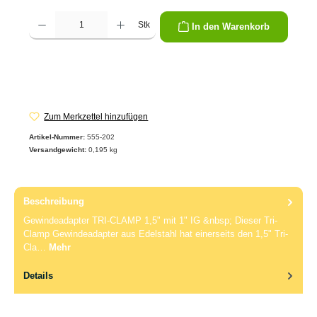
Produkt Anzahl: Gib den gewünschten Wert ein oder benutze die Schaltflächen um die 
Stk
In den Warenkorb
Zum Merkzettel hinzufügen
Artikel-Nummer:
555-202
Versandgewicht:
0,195 kg
Beschreibung
Gewindeadapter TRI-CLAMP 1,5" mit 1" IG &nbsp; Dieser Tri-
Clamp Gewindeadapter aus Edelstahl hat einerseits den 1,5" Tri-
Cla…
Mehr
Details