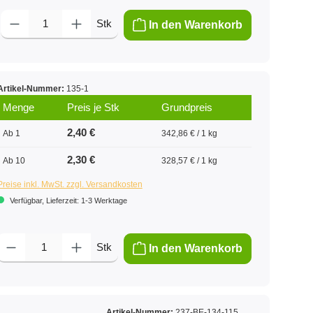
Produkt Anzahl: Gib den gewünschten Wert ein oder benutze die Schaltflächen um
Stk
In den Warenkorb
Artikel-Nummer:
135-1
Menge
Preis je Stk
Grundpreis
2,40 €
Ab 1
342,86 € / 1 kg
2,30 €
Ab 10
328,57 € / 1 kg
Preise inkl. MwSt. zzgl. Versandkosten
Verfügbar, Lieferzeit: 1-3 Werktage
Produkt Anzahl: Gib den gewünschten Wert ein oder benutze die Schaltflächen um 
Stk
In den Warenkorb
Artikel-Nummer:
237-BE-134-115