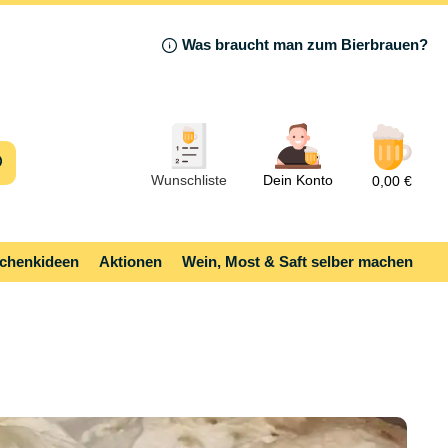
Was braucht man zum Bierbrauen?
Wunschliste
Dein Konto
0,00 €
chenkideen
Aktionen
Wein, Most & Saft selber machen