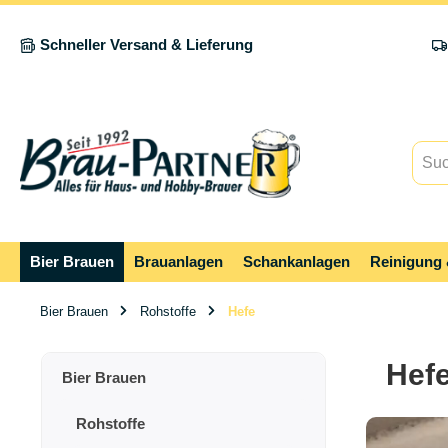
springen
Zur Hauptnavigation springen
Schneller Versand & Lieferung
Bier Brauen
Brauanlagen
Schankanlagen
Reinigung 
Bier Brauen
Rohstoffe
Hefe
Hef
Bier Brauen
Rohstoffe