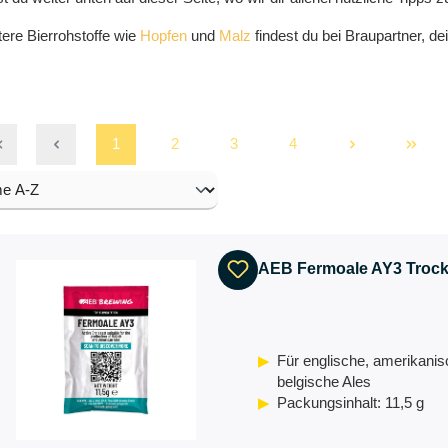
ere Bierrohstoffe wie
Hopfen
und
Malz
findest du bei Braupartner, 
1
2
3
4
AEB Fermoale AY3 Trock
Für englische, amerikani
belgische Ales
Packungsinhalt: 11,5 g