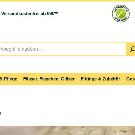
Versandkostenfrei ab 69€**
& Pflege
Fässer, Flaschen, Gläser
Fittinge & Zubehör
Ges
e