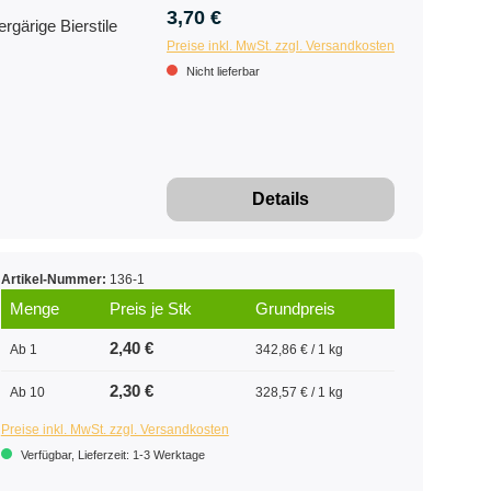
3,70 €
ergärige Bierstile
Preise inkl. MwSt. zzgl. Versandkosten
Nicht lieferbar
Details
Artikel-Nummer:
136-1
Menge
Preis je Stk
Grundpreis
2,40 €
Ab 1
342,86 € / 1 kg
2,30 €
Ab 10
328,57 € / 1 kg
Preise inkl. MwSt. zzgl. Versandkosten
Verfügbar, Lieferzeit: 1-3 Werktage