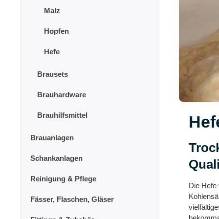
Malz
Hopfen
Hefe
Brausets
Brauhardware
Brauhilfsmittel
Hef
Brauanlagen
Trock
Schankanlagen
Quali
Reinigung & Pflege
Die Hefe 
Kohlensäu
Fässer, Flaschen, Gläser
vielfälti
bekommst 