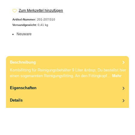
Zum Merkzettel hinzufügen
Artikel-Nummer:
201-207/310
Versandgewicht:
0,41 kg
Neuware
Beschreibung
Kombifitting für Reinigungsbehälter 9 Liter &nbsp; Du bestellst hier
einen sogenannten Reinigungsfitting. An den Fittingkopf…
Mehr
Eigenschaften
Details