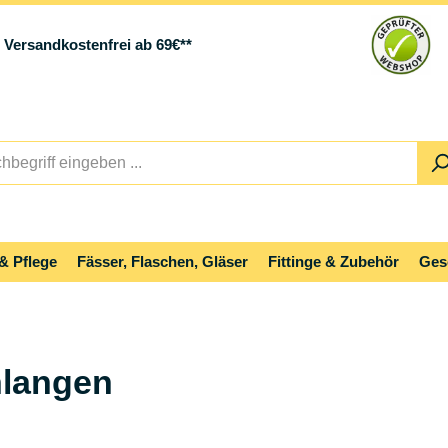
Versandkostenfrei ab 69€**
& Pflege
Fässer, Flaschen, Gläser
Fittinge & Zubehör
Ges
hlangen