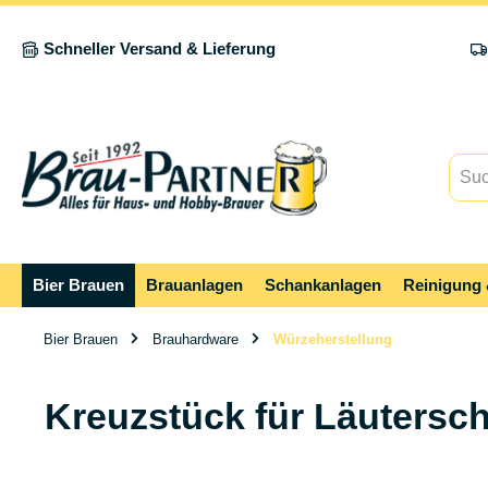
springen
Zur Hauptnavigation springen
Schneller Versand & Lieferung
Bier Brauen
Brauanlagen
Schankanlagen
Reinigung 
Bier Brauen
Brauhardware
Würzeherstellung
Kreuzstück für Läutersc