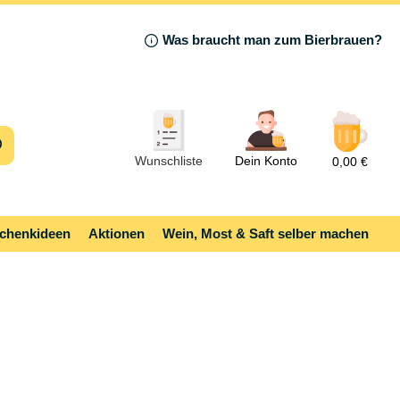
Was braucht man zum Bierbrauen?
Wunschliste
Dein Konto
0,00 €
chenkideen
Aktionen
Wein, Most & Saft selber machen