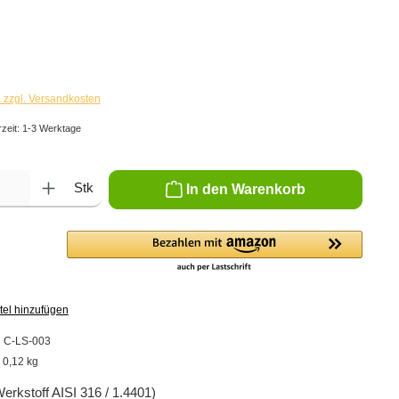
. zzgl. Versandkosten
rzeit: 1-3 Werktage
ib den gewünschten Wert ein oder benutze die Schaltflächen um die Anzahl zu er
Stk
In den Warenkorb
tel hinzufügen
:
C-LS-003
:
0,12 kg
Werkstoff AISI 316 / 1.4401)