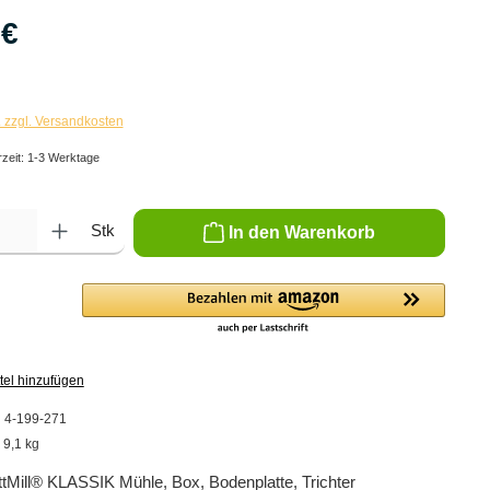
 €
. zzgl. Versandkosten
rzeit: 1-3 Werktage
ib den gewünschten Wert ein oder benutze die Schaltflächen um die Anzahl zu er
Stk
In den Warenkorb
tel hinzufügen
:
4-199-271
:
9,1 kg
tMill® KLASSIK Mühle, Box, Bodenplatte, Trichter