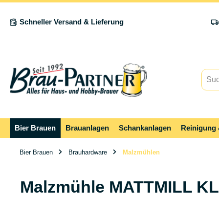
springen
Zur Hauptnavigation springen
Schneller Versand & Lieferung
Bier Brauen
Brauanlagen
Schankanlagen
Reinigung 
Bier Brauen
Brauhardware
Malzmühlen
Malzmühle MATTMILL KL