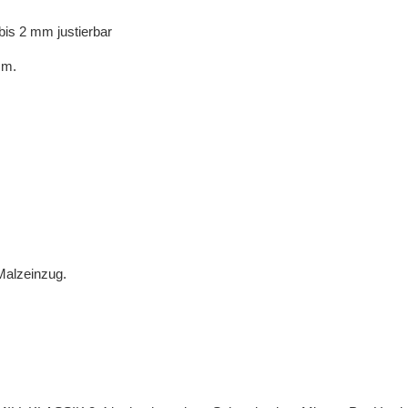
bis 2 mm justierbar
mm.
 Malzeinzug.