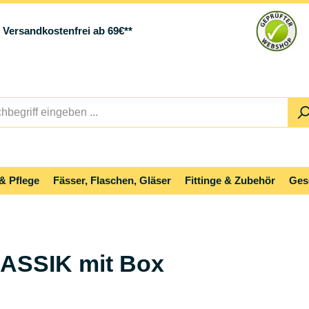
Versandkostenfrei ab 69€**
& Pflege
Fässer, Flaschen, Gläser
Fittinge & Zubehör
Ges
ASSIK mit Box