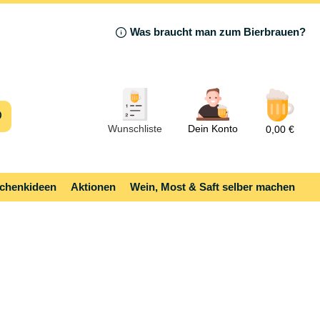
Was braucht man zum Bierbrauen?
Wunschliste
Dein Konto
0,00 €
chenkideen
Aktionen
Wein, Most & Saft selber machen