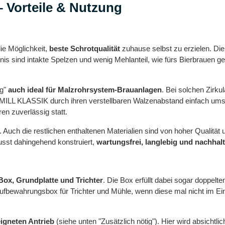
Vorteile & Nutzung
e Möglichkeit,
beste Schrotqualität
zuhause selbst zu erzielen. Die
is sind intakte Spelzen und wenig Mehlanteil, wie fürs Bierbrauen g
ng"
auch ideal für Malzrohrsystem-Brauanlagen
. Bei solchen Zirk
MILL KLASSIK durch ihren verstellbaren Walzenabstand einfach umse
n zuverlässig statt.
. Auch die restlichen enthaltenen Materialien sind von hoher Qualität
st dahingehend konstruiert,
wartungsfrei, langlebig und nachhalt
Box, Grundplatte und Trichter
. Die Box erfüllt dabei sogar doppelt
 Aufbewahrungsbox für Trichter und Mühle, wenn diese mal nicht im Ei
igneten Antrieb
(siehe unten "Zusätzlich nötig"). Hier wird absichtli