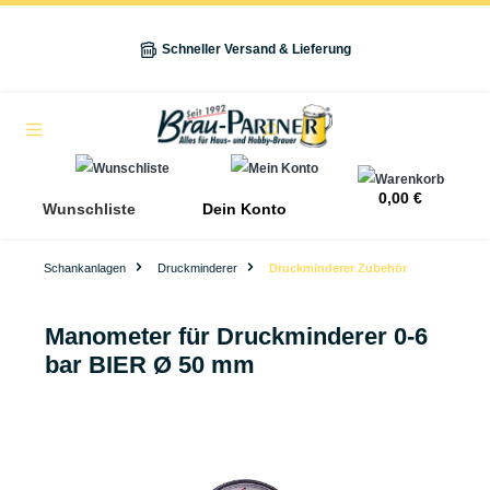
alt springen
Schneller Versand & Lieferung
Navigation
0,00 €
Wunschliste
Dein Konto
Schankanlagen
Druckminderer
Druckminderer Zubehör
Manometer für Druckminderer 0-6
bar BIER Ø 50 mm
Bildergalerie überspringen