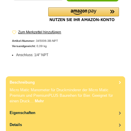
Zum Merkzettel hinzufügen
Artikel-Nummer:
345006-3B-NPT
Versandgewicht:
0,09 kg
Anschluss: 1/4" NPT
Beschreibung
Micro Matic Manometer für Druckminderer der Micro Matic
Premium und PremiumPLUS Baureihen für Bier. Geeignet für
einen Druck…
Mehr
Eigenschaften
Details