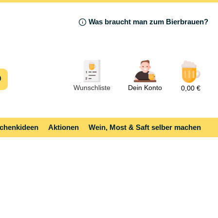
Was braucht man zum Bierbrauen?
Wunschliste
Dein Konto
0,00 €
chenkideen
Aktionen
Wein, Most & Saft selber machen