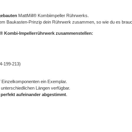
gebauten
MattMill® Kombiimpeller Rührwerks.
ch dem Baukasten-Prinzip dein Rührwerk zusammen, so wie du es brauc
l® Kombi-Impellerrührwerk zusammenstellen:
 4-199-213)
nf Einzelkomponenten ein Exemplar.
i unterschiedlichen Längen verfügbar.
d
perfekt aufeinander abgestimmt
.