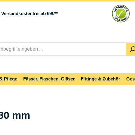
Versandkostenfrei ab 69€**
& Pflege
Fässer, Flaschen, Gläser
Fittinge & Zubehör
Ges
280 mm