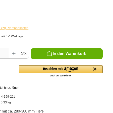
€
. zzgl. Versandkosten
rzeit: 1-3 Werktage
ib den gewünschten Wert ein oder benutze die Schaltflächen um die Anzahl zu er
Stk
In den Warenkorb
tel hinzufügen
:
4-199-211
:
0,33 kg
r mit ca. 280-300 mm Tiefe