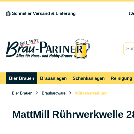
springen
Zur Hauptnavigation springen
Schneller Versand & Lieferung
Bier Brauen
Brauanlagen
Schankanlagen
Reinigung 
Bier Brauen
Brauhardware
Würzeherstellung
MattMill Rührwerkwelle 