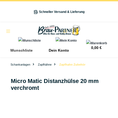
alt springen
Schneller Versand & Lieferung
Navigation
0,00 €
Wunschliste
Dein Konto
Schankanlagen
Zapfhähne
Zapfhahn Zubehör
Micro Matic Distanzhülse 20 mm
verchromt
Bildergalerie überspringen