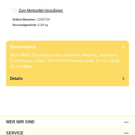
Zum Merkzettel hinzufügen
Artikel-Nummer:
1206729
Versandgewicht:
0,08 kg
Beschreibung
Micro Matic Distanzhülse aus massivem Messing, verchromt.
Durchmesser außen: 28 mmDurchmesser innen: 23 mm Länge:
20 mm
Mehr
Details
WER WIR SIND
SERVICE