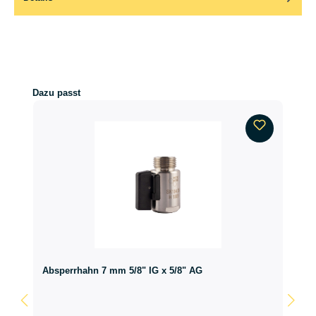
Produktgalerie überspringen
Dazu passt
Absperrhahn 7 mm 5/8" IG x 5/8" AG