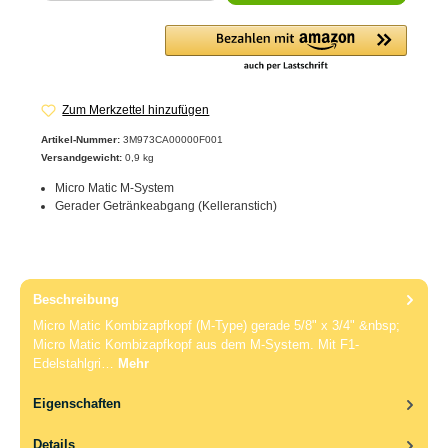
Zum Merkzettel hinzufügen
Artikel-Nummer:
3M973CA00000F001
Versandgewicht:
0,9 kg
Micro Matic M-System
Gerader Getränkeabgang (Kelleranstich)
Beschreibung
Micro Matic Kombizapfkopf (M-Type) gerade 5/8" x 3/4" &nbsp;
Micro Matic Kombizapfkopf aus dem M-System. Mit F1-
Edelstahlgri…
Mehr
Eigenschaften
Details