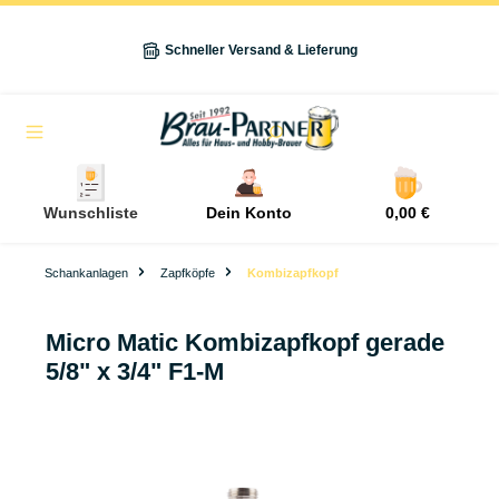
alt springen
Schneller Versand & Lieferung
Navigation
Wunschliste
Dein Konto
0,00 €
Schankanlagen
Zapfköpfe
Kombizapfkopf
Micro Matic Kombizapfkopf gerade
5/8" x 3/4" F1-M
Bildergalerie überspringen