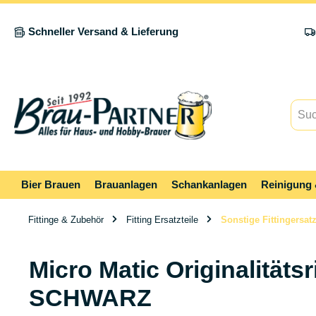
springen
Zur Hauptnavigation springen
Schneller Versand & Lieferung
Bier Brauen
Brauanlagen
Schankanlagen
Reinigung 
Fittinge & Zubehör
Fitting Ersatzteile
Sonstige Fittingersatz
Micro Matic Originalitäts
SCHWARZ