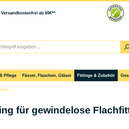
Versandkostenfrei ab 69€**
& Pflege
Fässer, Flaschen, Gläser
Fittinge & Zubehör
Ges
teile
ring für gewindelose Flachfit