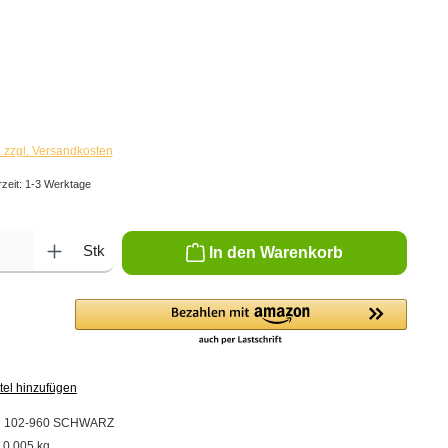
. zzgl. Versandkosten
rzeit: 1-3 Werktage
ib den gewünschten Wert ein oder benutze die Schaltflächen um die Anzahl zu er
Stk
In den Warenkorb
tel hinzufügen
:
102-960 SCHWARZ
:
0,005 kg