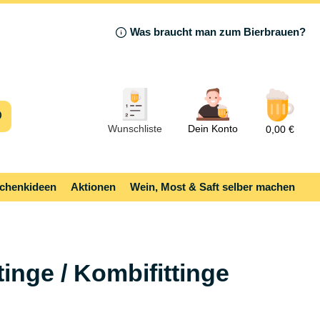
Was braucht man zum Bierbrauen?
Wunschliste
Dein Konto
0,00 €
chenkideen
Aktionen
Wein, Most & Saft selber machen
tinge / Kombifittinge