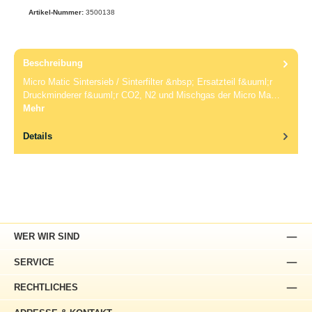
Artikel-Nummer:
3500138
Beschreibung
Micro Matic Sintersieb / Sinterfilter &nbsp; Ersatzteil f&uuml;r
Druckminderer f&uuml;r CO2, N2 und Mischgas der Micro Ma…
Mehr
Details
WER WIR SIND
SERVICE
RECHTLICHES