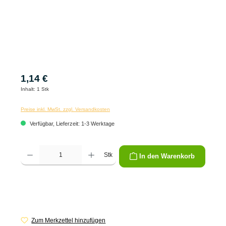
1,14 €
Inhalt:
1 Stk
Preise inkl. MwSt. zzgl. Versandkosten
Verfügbar, Lieferzeit: 1-3 Werktage
Produkt Anzahl: Gib den gewünschten Wert ein oder benutze die Schaltflächen um die 
Stk
In den Warenkorb
Zum Merkzettel hinzufügen