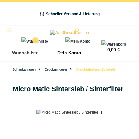
alt springen
Schneller Versand & Lieferung
Navigation
0,00 €
Wunschliste
Dein Konto
Schankanlagen
Druckminderer
Druckminderer Zubehör
Micro Matic Sintersieb / Sinterfilter
Bildergalerie überspringen