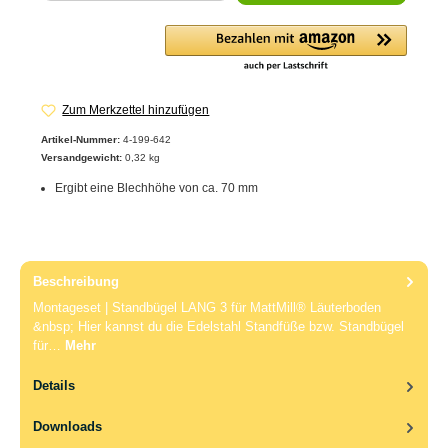
Zum Merkzettel hinzufügen
Artikel-Nummer:
4-199-642
Versandgewicht:
0,32 kg
Ergibt eine Blechhöhe von ca. 70 mm
Beschreibung
Montageset | Standbügel LANG 3 für MattMill® Läuterboden
&nbsp; Hier kannst du die Edelstahl Standfüße bzw. Standbügel
für…
Mehr
Details
Downloads