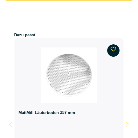
Produktgalerie überspringen
Dazu passt
MattMill Läuterboden 357 mm