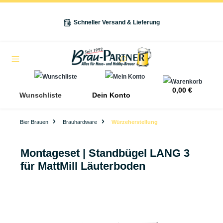
alt springen
Schneller Versand & Lieferung
Navigation
0,00 €
Wunschliste
Dein Konto
Bier Brauen
Brauhardware
Würzeherstellung
Montageset | Standbügel LANG 3
für MattMill Läuterboden
Bildergalerie überspringen