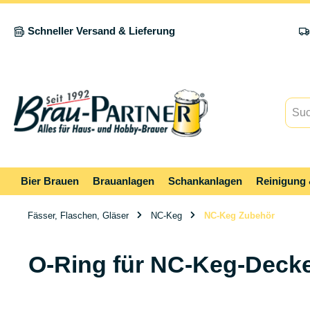
springen
Zur Hauptnavigation springen
Schneller Versand & Lieferung
Bier Brauen
Brauanlagen
Schankanlagen
Reinigung 
Fässer, Flaschen, Gläser
NC-Keg
NC-Keg Zubehör
O-Ring für NC-Keg-Decke