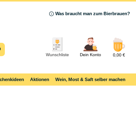
Was braucht man zum Bierbrauen?
Wunschliste
Dein Konto
0,00 €
chenkideen
Aktionen
Wein, Most & Saft selber machen