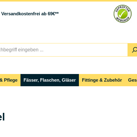
Versandkostenfrei ab 69€**
& Pflege
Fässer, Flaschen, Gläser
Fittinge & Zubehör
Ges
l