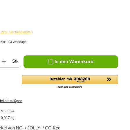
. zzgl. Versandkosten
rzeit: 1-3 Werktage
ib den gewünschten Wert ein oder benutze die Schaltflächen um die Anzahl zu er
Stk
In den Warenkorb
tel hinzufügen
:
91-3324
:
0,017 kg
ckel von NC- / JOLLY- / CC-Keg