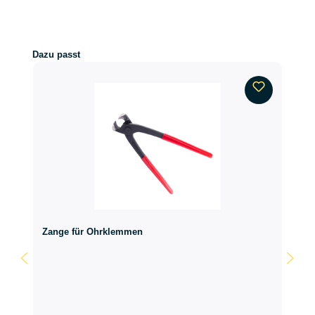
Produktgalerie überspringen
Dazu passt
Zange für Ohrklemmen