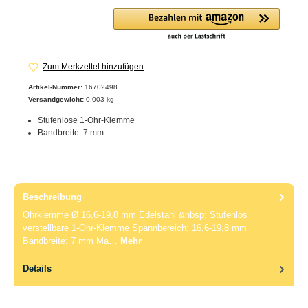
Zum Merkzettel hinzufügen
Artikel-Nummer:
16702498
Versandgewicht:
0,003 kg
Stufenlose 1-Ohr-Klemme
Bandbreite: 7 mm
Beschreibung
Ohrklemme Ø 16,6-19,8 mm Edelstahl &nbsp; Stufenlos
verstellbare 1-Ohr-Klemme Spannbereich: 16,6-19,8 mm
Bandbreite: 7 mm Ma…
Mehr
Details