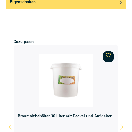
Eigenschaften
Produktgalerie überspringen
Dazu passt
Braumalzbehälter 30 Liter mit Deckel und Aufkleber