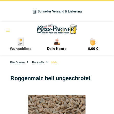
alt springen
Schneller Versand & Lieferung
Navigation
Wunschliste
Dein Konto
0,00 €
Bier Brauen
Rohstoffe
Malz
Roggenmalz hell ungeschrotet
Bildergalerie überspringen