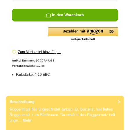
In den Warenkorb
Zum Merkzettel hinzufügen
Artikel-Nummer:
10-307A-UGS
Versandgewicht:
1,2 kg
Farbstärke: 4-10 EBC
Beschreibung
Roggenmalz hell ungeschrotet &nbsp; Du bestellst hier helles
Roggenmalz zum Bierbrauen. Du erhältst das Roggenmalz hell
unge…
Mehr