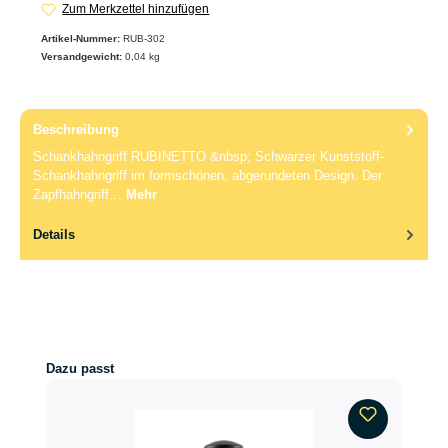
Zum Merkzettel hinzufügen
Artikel-Nummer:
RUB-302
Versandgewicht:
0,04 kg
Beschreibung
Schankhahngriff RUBINETTO &nbsp; Schwarzer Kunststoff-
Schankhahngriff im formschönen, abgerundeten Design. Der
Zapfhahngriff…
Mehr
Details
Produktgalerie überspringen
Dazu passt