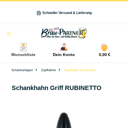
alt springen
Schneller Versand & Lieferung
Navigation
Wunschliste
Dein Konto
0,00 €
Schankanlagen
Zapfhähne
Zapfhahn Ersatzteile
Schankhahn Griff RUBINETTO
Bildergalerie überspringen