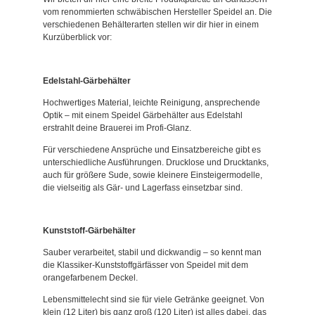
vom renommierten schwäbischen Hersteller Speidel an. Die
verschiedenen Behälterarten stellen wir dir hier in einem
Kurzüberblick vor:
Edelstahl-Gärbehälter
Hochwertiges Material, leichte Reinigung, ansprechende
Optik – mit einem Speidel Gärbehälter aus Edelstahl
erstrahlt deine Brauerei im Profi-Glanz.
Für verschiedene Ansprüche und Einsatzbereiche gibt es
unterschiedliche Ausführungen. Drucklose und Drucktanks,
auch für größere Sude, sowie kleinere Einsteigermodelle,
die vielseitig als Gär- und Lagerfass einsetzbar sind.
Kunststoff-Gärbehälter
Sauber verarbeitet, stabil und dickwandig – so kennt man
die Klassiker-Kunststoffgärfässer von Speidel mit dem
orangefarbenem Deckel.
Lebensmittelecht sind sie für viele Getränke geeignet. Von
klein (12 Liter) bis ganz groß (120 Liter) ist alles dabei, das