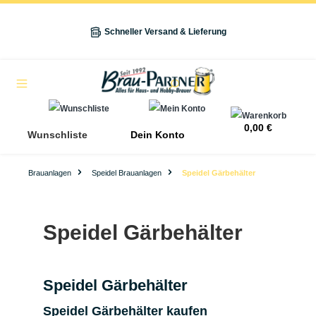
alt springen
Schneller Versand & Lieferung
Navigation
0,00 €
Wunschliste
Dein Konto
Brauanlagen
Speidel Brauanlagen
Speidel Gärbehälter
Speidel Gärbehälter
Speidel Gärbehälter
Speidel Gärbehälter kaufen