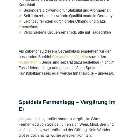
Kunststoff
Besonders dickwandig für Stabilität und Aromaerhalt
Seit Jahrzehnten bewährte Qualität made in Germany
Leicht zu reinigen durch große Öffnung und glatte
Innenwände
Verschiedene Größen erhältlich, alle mit Tragegriffen
Als Zubehör zu diesem Getränkefass empfehlen wir den
passenden Speidel
Gärspund mit Stopfen
sowie den
Auslaufhahn
. Beide sind separat dazu bestellbar (nicht im
Fass-Lieferumfang) und passen auf alle Speidel-
Kunststoffgärfässer, egal welche Inhaltsgröße – universal.
Speidels Fermentegg – Vergärung im
Ei
Hier wird nicht gebrütet sondern vergärt! Im Gärei
Fermentegg von Speidel fühlen sich Wein, Most, Bier und
Hefe so richtig wohl während der Gärung. Kein Wunder –
gibt es doch nichts wo sie anecken könnten.