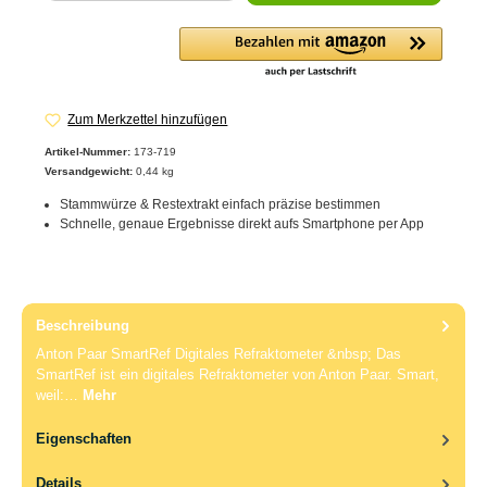
Zum Merkzettel hinzufügen
Artikel-Nummer:
173-719
Versandgewicht:
0,44 kg
Stammwürze & Restextrakt einfach präzise bestimmen
Schnelle, genaue Ergebnisse direkt aufs Smartphone per App
Beschreibung
Anton Paar SmartRef Digitales Refraktometer &nbsp; Das
SmartRef ist ein digitales Refraktometer von Anton Paar. Smart,
weil:…
Mehr
Eigenschaften
Details