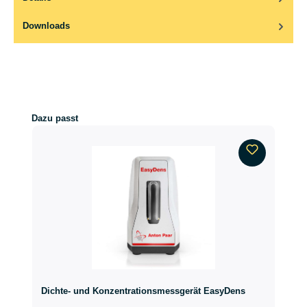
Downloads
Produktgalerie überspringen
Dazu passt
Dichte- und Konzentrationsmessgerät EasyDens