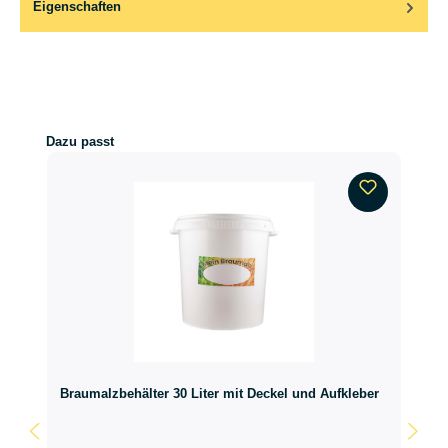
Eigenschaften
Produktgalerie überspringen
Dazu passt
Braumalzbehälter 30 Liter mit Deckel und Aufkleber