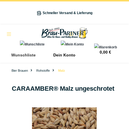
alt springen
Schneller Versand & Lieferung
Navigation
0,00 €
Wunschliste
Dein Konto
Bier Brauen
Rohstoffe
Malz
CARAAMBER® Malz ungeschrotet
Bildergalerie überspringen