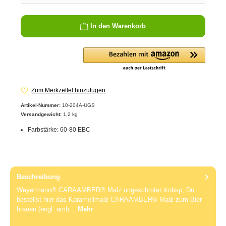
In den Warenkorb
Zum Merkzettel hinzufügen
Artikel-Nummer:
10-204A-UGS
Versandgewicht:
1,2 kg
Farbstärke: 60-80 EBC
Beschreibung
Weyermann® CARAAMBER® Malz ungeschrotet &nbsp; Du
bestellst hier das Karamellmalz CARAAMBER® Malz zum Bier
brauen (engl. amb…
Mehr