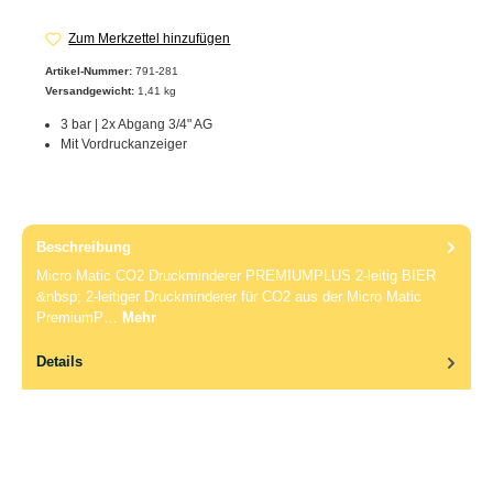
Zum Merkzettel hinzufügen
Artikel-Nummer:
791-281
Versandgewicht:
1,41 kg
3 bar | 2x Abgang 3/4" AG
Mit Vordruckanzeiger
Beschreibung
Micro Matic CO2 Druckminderer PREMIUMPLUS 2-leitig BIER
&nbsp; 2-leitiger Druckminderer für CO2 aus der Micro Matic
PremiumP…
Mehr
Details