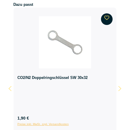
Produktgalerie überspringen
Dazu passt
CO2/N2 Doppelringschlüssel SW 30x32
1,90 €
Preise inkl. MwSt. zzgl. Versandkosten