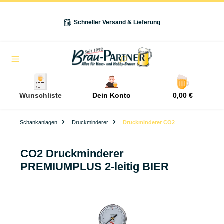
alt springen
Schneller Versand & Lieferung
Navigation
Wunschliste
Dein Konto
0,00 €
Schankanlagen
Druckminderer
Druckminderer CO2
CO2 Druckminderer
PREMIUMPLUS 2-leitig BIER
Bildergalerie überspringen