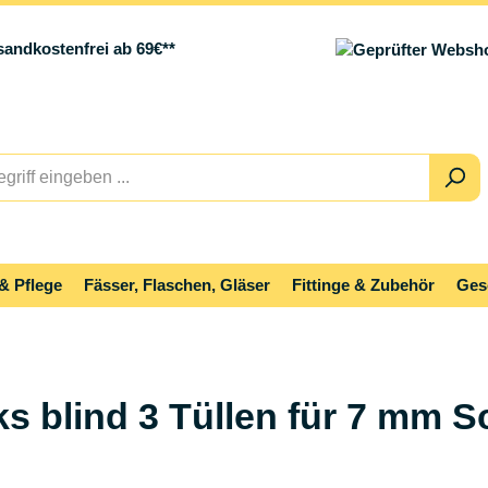
sandkostenfrei ab 69€**
& Pflege
Fässer, Flaschen, Gläser
Fittinge & Zubehör
Ges
inks blind 3 Tüllen für 7 mm 