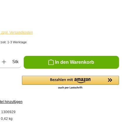
€
. zzgl. Versandkosten
rzeit: 1-3 Werktage
ib den gewünschten Wert ein oder benutze die Schaltflächen um die Anzahl zu er
Stk
In den Warenkorb
tel hinzufügen
:
1306929
:
0,42 kg