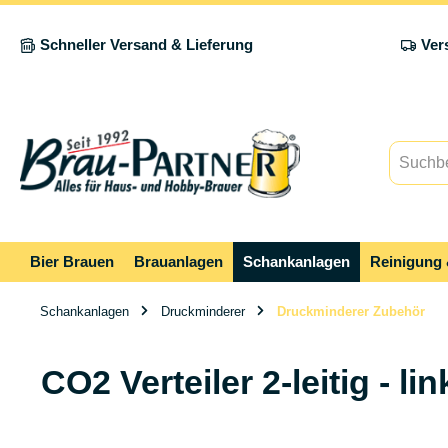
springen
Zur Hauptnavigation springen
Schneller Versand & Lieferung
Ver
Bier Brauen
Brauanlagen
Schankanlagen
Reinigung 
Schankanlagen
Druckminderer
Druckminderer Zubehör
CO2 Verteiler 2-leitig - l