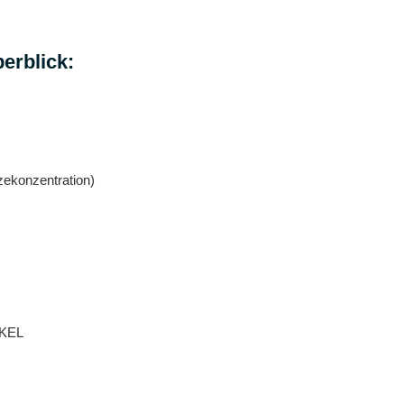
erblick:
zekonzentration)
NKEL