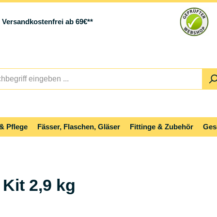
Versandkostenfrei ab 69€**
& Pflege
Fässer, Flaschen, Gläser
Fittinge & Zubehör
Ges
it 2,9 kg