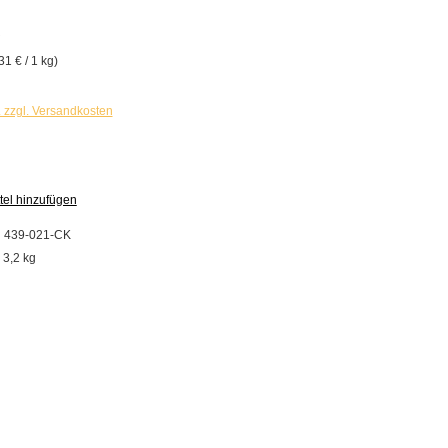
€
31 € / 1 kg)
. zzgl. Versandkosten
tel hinzufügen
:
439-021-CK
:
3,2 kg