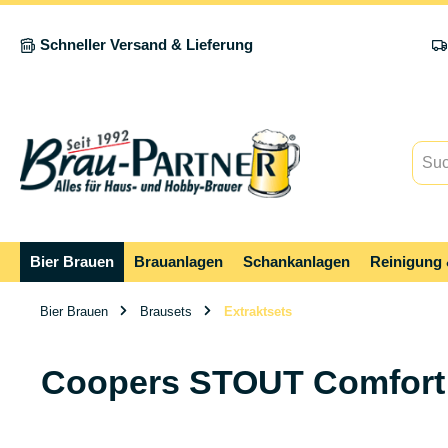
springen
Zur Hauptnavigation springen
Schneller Versand & Lieferung
Bier Brauen
Brauanlagen
Schankanlagen
Reinigung 
Bier Brauen
Brausets
Extraktsets
Coopers STOUT Comfort K