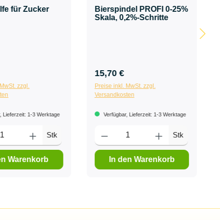
lfe für Zucker
Bierspindel PROFI 0-25%
Skala, 0,2%-Schritte
15,70 €
 MwSt. zzgl.
Preise inkl. MwSt. zzgl.
ten
Versandkosten
 Lieferzeit: 1-3 Werktage
Verfügbar, Lieferzeit: 1-3 Werktage
Stk
Stk
en Warenkorb
In den Warenkorb