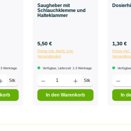
Saugheber mit
Dosierhi
Schlauchklemme und
Halteklammer
5,50 €
1,30 €
Preise inkl. MwSt. zzgl.
Preise inkl.
Versandkosten
Versandkos
1-3 Werktage
Verfügbar, Lieferzeit: 1-3 Werktage
Verfügbar,
Stk
Stk
nkorb
In den Warenkorb
In d