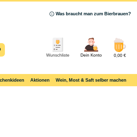
Was braucht man zum Bierbrauen?
Wunschliste
Dein Konto
0,00 €
chenkideen
Aktionen
Wein, Most & Saft selber machen