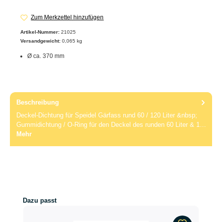
Zum Merkzettel hinzufügen
Artikel-Nummer:
21025
Versandgewicht:
0,065 kg
Ø ca. 370 mm
Beschreibung
Deckel-Dichtung für Speidel Gärfass rund 60 / 120 Liter &nbsp;
Gummidichtung / O-Ring für den Deckel des runden 60 Liter & 1…
Mehr
Produktgalerie überspringen
Dazu passt