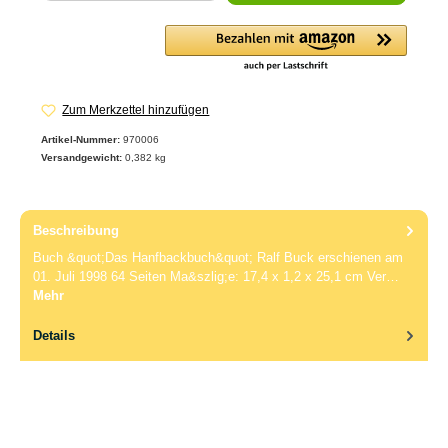
Zum Merkzettel hinzufügen
Artikel-Nummer:
970006
Versandgewicht:
0,382 kg
Beschreibung
Buch &quot;Das Hanfbackbuch&quot; Ralf Buck erschienen am
01. Juli 1998 64 Seiten Ma&szlig;e: 17,4 x 1,2 x 25,1 cm Ver…
Mehr
Details