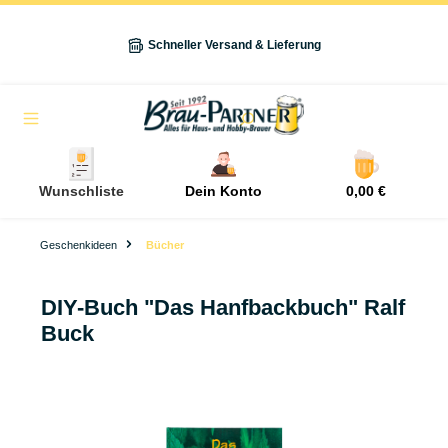
alt springen
Schneller Versand & Lieferung
Navigation
Wunschliste
Dein Konto
0,00 €
Geschenkideen
Bücher
DIY-Buch "Das Hanfbackbuch" Ralf
Buck
Bildergalerie überspringen