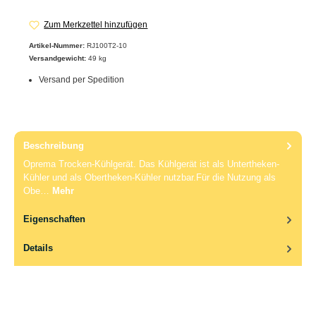
Zum Merkzettel hinzufügen
Artikel-Nummer:
RJ100T2-10
Versandgewicht:
49 kg
Versand per Spedition
Beschreibung
Oprema Trocken-Kühlgerät. Das Kühlgerät ist als Untertheken-
Kühler und als Obertheken-Kühler nutzbar.Für die Nutzung als
Obe…
Mehr
Eigenschaften
Details